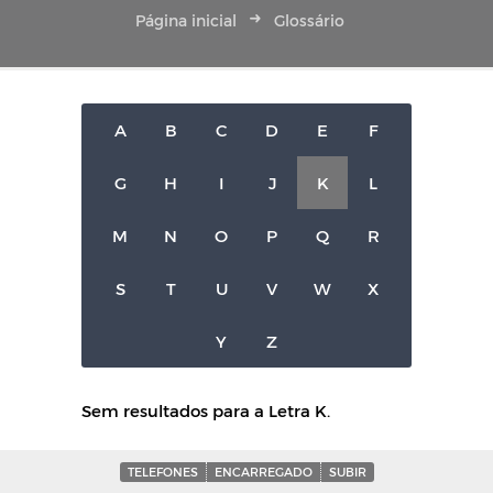
Página inicial
Glossário
A
B
C
D
E
F
G
H
I
J
K
L
M
N
O
P
Q
R
S
T
U
V
W
X
Y
Z
Sem resultados para a Letra K.
TELEFONES
ENCARREGADO
SUBIR