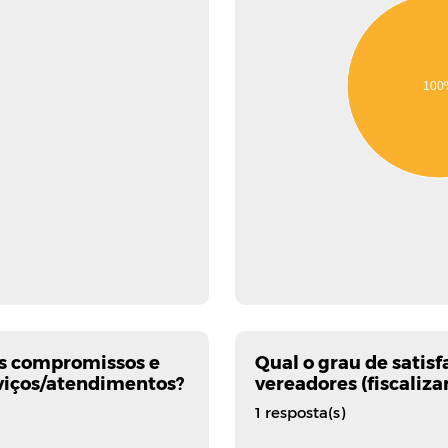
100
os compromissos e
Qual o grau de satis
rviços/atendimentos?
vereadores (fiscaliza
1 resposta(s)