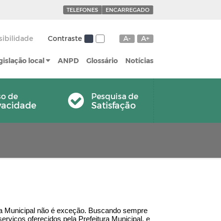
TELEFONES
ENCARREGADO
sibilidade
Contraste
A-
A+
gislação local
ANPD
Glossário
Notícias
so de
Pesquisa de
vacidade
Satisfação
tura Municipal não é exceção. Buscando sempre
viços oferecidos pela Prefeitura Municipal, e