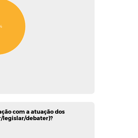
%
fação com a atuação dos
r/legislar/debater)?