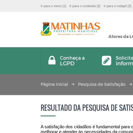
Ir para o menu [1]
Ir para o conteúdo [2]
Ir para o rodapé [3]
Atores da 
Conheça a
Solicit
LGPD
infor
Página inicial
Pesquisa de Satisfação
RESULTADO DA PESQUISA DE SATI
A satisfação dos cidadãos é fundamental para o
melhorar e atender às necessidades da comunid