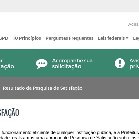
Aces
LGPD
10 Princípios
Perguntas Frequentes
Leis federais
Le
ar
Acompanhe sua
Avi
mação
solicitação
pri
Resultado da Pesquisa de Satisfação
SFAÇÃO
 funcionamento eficiente de qualquer instituição pública, e a Prefei
ade, realizamos uma abrangente Pesquisa de Satisfação sobre os ser