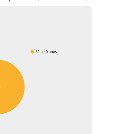
31 a 40 anos
%